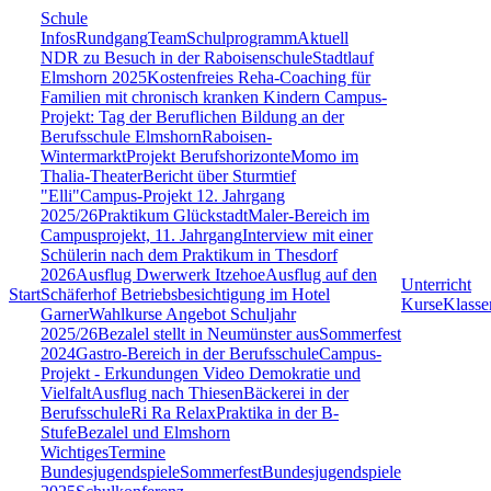
Schule
Infos
Rundgang
Team
Schulprogramm
Aktuell
NDR zu Besuch in der Raboisenschule
Stadtlauf
Elmshorn 2025
Kostenfreies Reha-Coaching für
Familien mit chronisch kranken Kindern
Campus-
Projekt: Tag der Beruflichen Bildung an der
Berufsschule Elmshorn
Raboisen-
Wintermarkt
Projekt Berufshorizonte
Momo im
Thalia-Theater
Bericht über Sturmtief
"Elli"
Campus-Projekt 12. Jahrgang
2025/26
Praktikum Glückstadt
Maler-Bereich im
Campusprojekt, 11. Jahrgang
Interview mit einer
Schülerin nach dem Praktikum in Thesdorf
2026
Ausflug Dwerwerk Itzehoe
Ausflug auf den
Unterricht
Start
Schäferhof
Betriebsbesichtigung im Hotel
Kurse
Klasse
Garner
Wahlkurse Angebot Schuljahr
2025/26
Bezalel stellt in Neumünster aus
Sommerfest
2024
Gastro-Bereich in der Berufsschule
Campus-
Projekt - Erkundungen
Video Demokratie und
Vielfalt
Ausflug nach Thiesen
Bäckerei in der
Berufsschule
Ri Ra Relax
Praktika in der B-
Stufe
Bezalel und Elmshorn
Wichtiges
Termine
Bundesjugendspiele
Sommerfest
Bundesjugendspiele