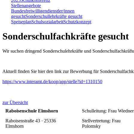
2025
Schulkonferenz
Stellenangebote
Bundesfreiwilligendienstler/innen
gesucht
Sonderschullehrkräfte gesucht
Speiseplan
Schulsozialarbeit
Schutzkonzept
Sonderschulfachkräfte gesucht
Wir suchen dringend Sonderschulehrkräfte und Sonderschulfachkräfte.
Aktuell finden Sie hier den link zur Bewerbung für Sonderschulfachkr
https://www.interamt.de/koop/app/stelle?id=1310150
zur Übersicht
Raboisenschule Elmshorn
Schulleitung: Frau Wiedne
Raboisenstraße 43 · 25336
Stellvertretung: Frau
Elmshorn
Polomsky