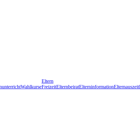
Eltern
nunterricht
Wahlkurse
Freizeit
Elternbeirat
Elterninformation
Elternauszeit